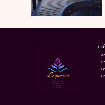
M
Ac
No
Le
Co