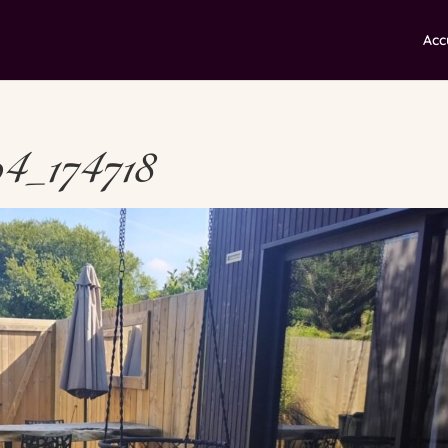
Acc
_174718