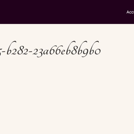
Acc
5-b282-23a66eb8b9b0