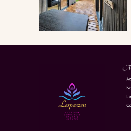
M
Ac
No
Le
Co